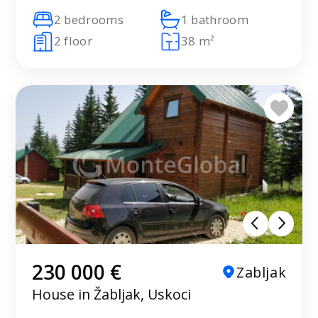
2 bedrooms
1 bathroom
2 floor
38 m²
230 000 €
Zabljak
House in Žabljak, Uskoci