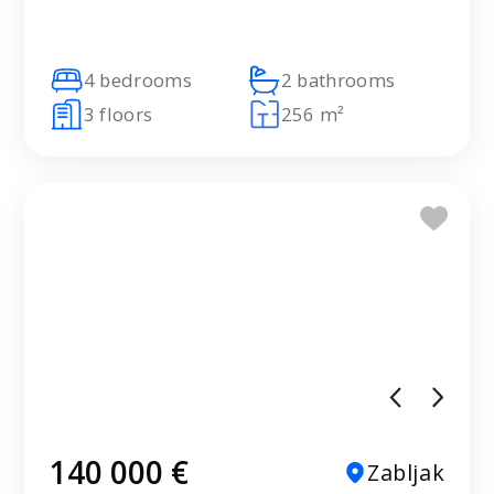
4 bedrooms
2 bathrooms
3 floors
256 m²
140 000 €
Zabljak