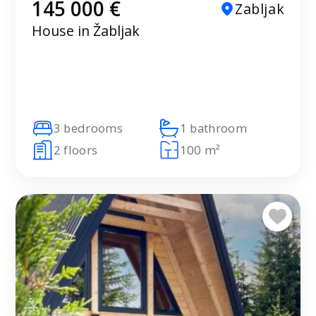
145 000 €
Zabljak
House in Žabljak
3 bedrooms
1 bathroom
2 floors
100 m²