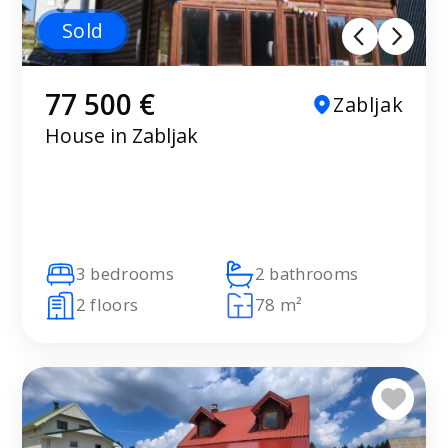
Sold
77 500 €
Zabljak
House in Zabljak
3 bedrooms
2 bathrooms
2 floors
78 m²