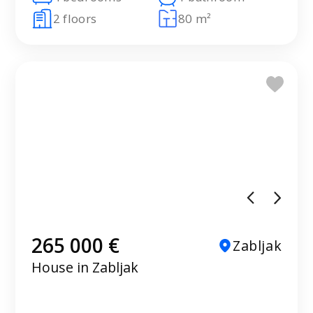
2 floors
80 m²
265 000 €
Zabljak
House in Zabljak