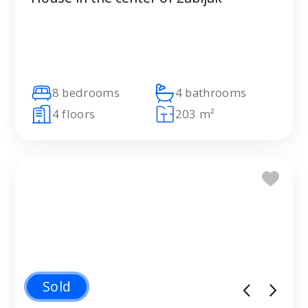
8 bedrooms
4 bathrooms
4 floors
203 m²
Sold