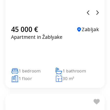
45 000 €
Zabljak
Apartment in Žablyake
1 bedroom
1 bathroom
1 floor
30 m²