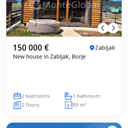
150 000 €
Zabljak
New house in Zabljak, Borje
2 bedrooms
1 bathroom
2 floors
89 m²