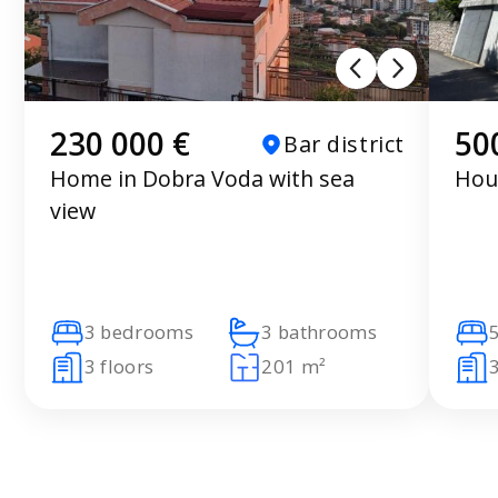
230 000 €
50
Bar district
Home in Dobra Voda with sea
Hou
view
3 bedrooms
3 bathrooms
3 floors
201 m²
3